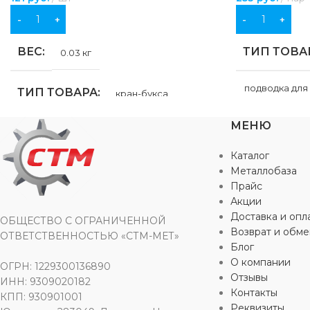
В КОРЗИНУ
В КОРЗИНУ
ВЕС
ТИП ТОВА
0.03 кг
подводка для
ТИП ТОВАРА
кран-букса
МЕНЮ
НАЗНАЧЕ
НАЗНАЧЕНИЕ
для сантехники
Каталог
ДОПОЛНИ
Металлобаза
МАТЕРИАЛ
керамика
,
пластик
ИНФОРМА
Прайс
Акции
Доставка и опл
вода
ОБЩЕСТВО С ОГРАНИЧЕННОЙ
Возврат и обме
ОТВЕТСТВЕННОСТЬЮ «СТМ-МЕТ»
Блог
ЦВЕТ
ме
О компании
ОГРН: 1229300136890
Отзывы
ИНН: 9309020182
Контакты
КПП: 930901001
МАТЕРИА
Реквизиты