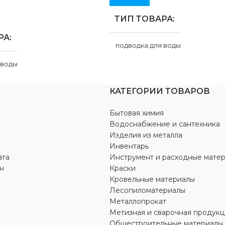
ТИП ТОВАРА
РА
подводка для воды
 воды
НАЗНАЧЕНИЕ
для санте
КАТЕГОРИИ ТОВАРОВ
НИЕ
для сантехники
ДОПОЛНИТЕЛЬНАЯ
Бытовая химия
ИНФОРМАЦИЯ
ТЕЛЬНАЯ
Водоснабжение и сантехника
ЦИЯ
Изделия из металла
вода
Инвентарь
ата
Инструмент и расходные мате
ЦВЕТ
н
Краски
металлик
Кровельные материалы
таллик
Лесопиломатериалы
МАТЕРИАЛ
Металлопрокат
Метизная и сварочная продукц
Л
Общестроительные материалы
металл
,
полимер
,
резина