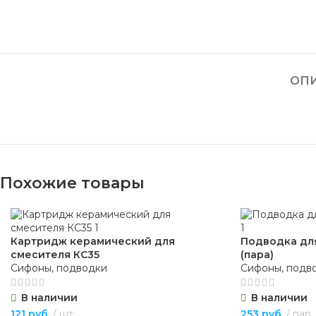
ОП
Похожие товары
Картридж керамический для
Подводка дл
смесителя КС35
(пара)
Сифоны, подводки
Сифоны, подв
В наличии
В наличии
121
руб.
шт
253
руб.
пар