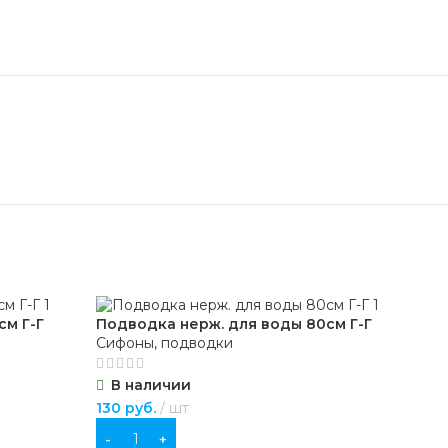
см Г-Г
Подводка нерж. для воды 80см Г-Г
Под
Сифоны, подводки
Сиф
В наличии
В
130
руб.
шт
149
В КОРЗИНУ
В