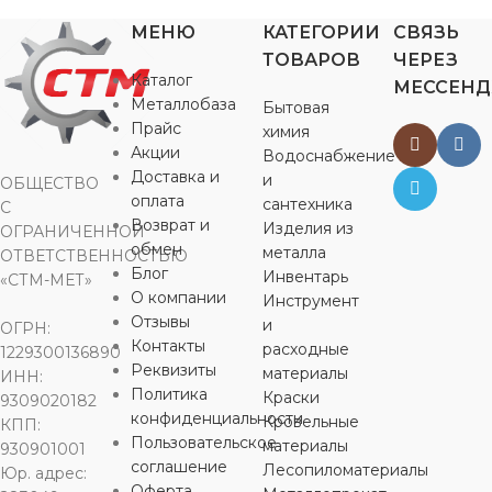
МЕНЮ
КАТЕГОРИИ
СВЯЗЬ
ТОВАРОВ
ЧЕРЕЗ
Каталог
МЕССЕН
Металлобаза
Бытовая
Прайс
химия
Акции
Водоснабжение
Доставка и
и
ОБЩЕСТВО
оплата
сантехника
С
Возврат и
Изделия из
ОГРАНИЧЕННОЙ
обмен
металла
ОТВЕТСТВЕННОСТЬЮ
Блог
Инвентарь
«СТМ-МЕТ»
О компании
Инструмент
Отзывы
и
ОГРН:
Контакты
расходные
1229300136890
Реквизиты
материалы
ИНН:
Политика
Краски
9309020182
конфиденциальности
Кровельные
КПП:
Пользовательское
материалы
930901001
соглашение
Лесопиломатериалы
Юр. адрес:
Оферта