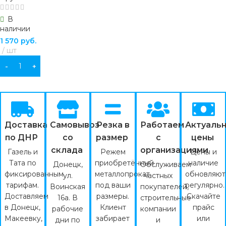
В
наличии
1 570
руб.
шт
В КОРЗИНУ
Доставка
Самовывоз
Резка в
Работаем
Актуаль
по ДНР
со
размер
с
цены
склада
организациями
Газель и
Режем
Цены и
Тата по
приобретённый
наличие
Донецк,
Обслуживаем
фиксированным
металлопрокат
обновляют
ул.
частных
тарифам.
под ваши
регулярно.
Воинская
покупателей,
Доставляем
размеры.
Скачайте
16а. В
строительные
в Донецк,
Клиент
прайс
рабочие
компании
Макеевку,
забирает
или
дни по
и