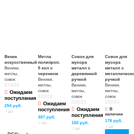
Веник
Метла
Совок для
Совок для
искусственный
полипроп.
мусора
мусора
Веники,
5 кол с
металл с
металл с
метлы,
черенком
деревянной
металлическ
совок
Веники,
ручкой
ручкой
метлы,
Веники,
Веники,
совок
метлы,
метлы,
Ожидаем
совок
совок
поступления
Ожидаем
254
руб.
Ожидаем
В
поступления
шт
наличии
поступления
307
руб.
ПОДРОБНЕЕ
176
руб.
шт
160
руб.
шт
шт
ПОДРОБНЕЕ