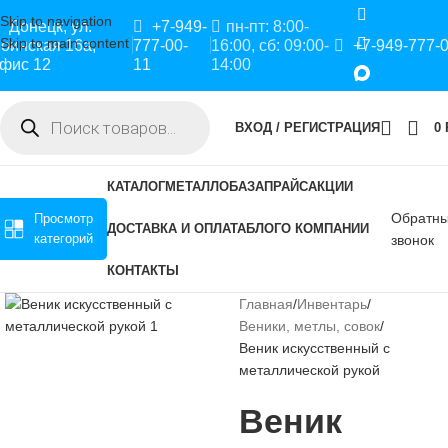
Skip to navigation
Донецк, ул.
+7-949-
пн-пт: 8:00-
Skip to main content
оинская 16а,
777-00-
16:00, сб: 09:00-
+7-949-777-
фис 12
11
14:00
ВХОД / РЕГИСТРАЦИЯ
0
КАТАЛОГ
МЕТАЛЛОБАЗА
ПРАЙС
АКЦИИ
Обратн
Просмотр
ДОСТАВКА И ОПЛАТА
БЛОГ
О КОМПАНИИ
категорий
звонок
КОНТАКТЫ
Главная
Инвентарь
Веники, метлы, совок
Веник искусственный с
металлической рукой
Веник