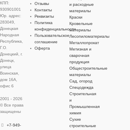
пластик
КПП:
МАТЕРИАЛ
Отзывы
и расходные
930901001
Контакты
материалы
дерево
,
пластик
Юр. адрес:
Реквизиты
Краски
ДЛИНА
металл
,
пластик
283049,
Политика
Кровельные
Донецкая
конфиденциальности
материалы
45 см
Народная
Пользовательское
Лесопиломатериалы
Республика,
соглашение
Металлопрокат
Г.О.
Оферта
Метизная и
ВЫСОТА
Донецкий, г.
сварочная
Донецк,
продукция
10 см
улица
Общестроительные
Воинская,
материалы
дом 16А,
ШИРИНА
Сад, огород
офис 6
Спецодежда
Строительная
20 см
2001 - 2026
и
© Все права
Промышленная
защищены
химия
Сухие
+7-949-
строительные