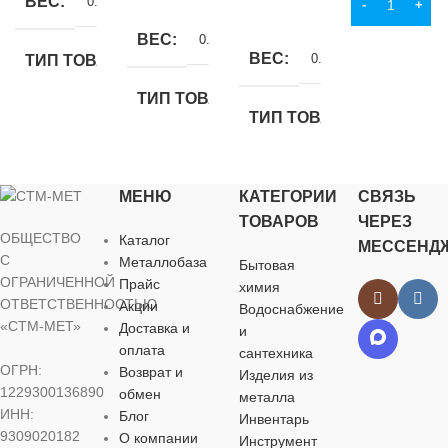
ВЕС
0.3 кг
В КОРЗИНУ
ПОДРОБНЕЕ
ВЕС
0.85 кг
ВЕС
0.41 кг
ТИП ТОВАРА
ТИП ТОВАРА
веник
ТИП ТОВАРА
метла
НАЗНАЧЕНИЕ
совок
МЕНЮ
КАТЕГОРИИ
СВЯЗЬ
НАЗНАЧЕНИЕ
ТОВАРОВ
ЧЕРЕЗ
для хозяйственно-
НАЗНАЧЕНИЕ
ОБЩЕСТВО
бытовых нужд
Каталог
МЕССЕНД
для хозяйственно-
С
Металлобаза
Бытовая
бытовых нужд
для хозяйственно-
ОГРАНИЧЕННОЙ
Прайс
химия
ЦВЕТ
бытовых нужд
ОТВЕТСТВЕННОСТЬЮ
Акции
Водоснабжение
«СТМ-МЕТ»
Доставка и
и
ЦВЕТ
в ассортименте
оплата
ЦВЕТ
сантехника
ОГРН:
Возврат и
Изделия из
в ассортименте
1229300136890
обмен
металла
МАТЕРИАЛ
в ассортименте
ИНН:
Блог
Инвентарь
9309020182
О компании
МАТЕРИАЛ
Инструмент