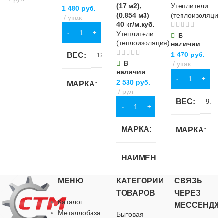
(17 м2),
Утеплители
1 480
руб.
В КОРЗИНУ
(0,854 м3)
(теплоизоляци
упак
40 кг/м.куб.
В КОРЗИНУ
Утеплители
В
(теплоизоляция)
наличии
1 470
руб.
ВЕС
12 кг
В
упак
наличии
В КОРЗИНУ
2 530
руб.
МАРКА
Isoroc
рул
ВЕС
9.6 
В КОРЗИНУ
НАИМЕНОВАНИЕ
МАРКА
Isover
МАРКА
Изолайт
НАИМЕНОВАНИЕ
НАИМЕНО
ФОРМА
плита
МЕНЮ
КАТЕГОРИИ
СВЯЗЬ
Твин
Изолайт
ТОВАРОВ
ЧЕРЕЗ
МАТЕРИАЛ
базальт
Каталог
МЕССЕНД
ФОРМА
рулон
ФОРМА
Металлобаза
Бытовая