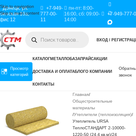
Skip to navigation
Донецк, ул.
+7-949-
пн-пт: 8:00-
Skip to main content
оинская 16а,
777-00-
16:00, сб: 09:00-
+7-949-777-
фис 12
11
14:00
ВХОД / РЕГИСТРАЦ
КАТАЛОГ
МЕТАЛЛОБАЗА
ПРАЙС
АКЦИИ
Обратн
Просмотр
ДОСТАВКА И ОПЛАТА
БЛОГ
О КОМПАНИИ
категорий
звонок
КОНТАКТЫ
Главная
Общестроительные
материалы
Утеплители (теплоизоляция)
Утеплитель URSA
ТеплоСТАНДАРТ 2-10000-
1220-50 (24,4 кв.м)/24