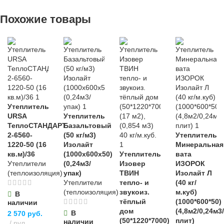
Похожие товары
Утеплитель
URSA
Утеплитель
ТеплоСТАНДАРТ
Базальтовый
2-6560-
(50 кг/м3)
Утеплитель
1220-50 (16
Изолайт
Минеральная
кв.м)/36
(1000х600х50)
Утеплитель
вата
Утеплители
(0,24м3/
Изовер
ИЗОРОК
(теплоизоляция)
упак)
ТВИН
Изолайт Л
Утеплители
тепло- и
(40 кг/
(теплоизоляция)
звукоиз.
м.куб)
В
тёплый
(1000*600*50)
наличии
дом
(4,8м2/0,24м3
В
2 570
руб.
(50*1220*7000)
плит)
наличии
рул