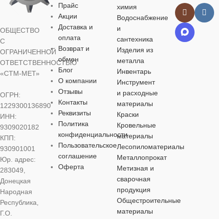
ТОЛЩИНА
50
Прайс
химия
Акции
Водоснабжение
МАТЕРИАЛ
МАТЕРИА
Доставка и
и
ОБЩЕСТВО
ДЛИНА
1000
оплата
сантехника
С
минеральная вата
минеральная 
Возврат и
Изделия из
ОГРАНИЧЕННОЙ
обмен
металла
ШИРИНА
ОТВЕТСТВЕННОСТЬЮ
600
Блог
Инвентарь
«СТМ-МЕТ»
ТОЛЩИНА
50
ТОЛЩИНА
О компании
Инструмент
ПЛОТНОСТЬ, (КГ/М³)
Отзывы
и расходные
ОГРН:
Контакты
ДЛИНА
7000
ДЛИНА
материалы
1229300136890
Реквизиты
Краски
ИНН:
50
Политика
Кровельные
9309020182
ШИРИНА
1220
ШИРИНА
конфиденциальности
материалы
КПП:
КОЭФФ.
Пользовательское
Лесопиломатериалы
930901001
ТЕПЛОПРОВОДНОСТИ
соглашение
Металлопрокат
Юр. адрес:
ПЛОТНОСТЬ, (КГ/М³)
ПЛОТНОСТЬ
Оферта
Метизная и
283049,
сварочная
0.034
Донецкая
11
40
продукция
Народная
Общестроительные
Республика,
ГРУППА ГОРЮЧЕСТИ
материалы
Г.О.
КОЭФФ.
КОЭФФ.