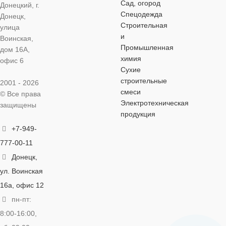
Сад, огород
Донецкий, г.
ТЕПЛОПРОВОДНОСТИ
ТЕПЛОПР
Спецодежда
НГ
Донецк,
Строительная
улица
0.04
0.036
и
Воинская,
М³ В УПАКОВКЕ
4.8
Промышленная
дом 16А,
химия
ГРУППА ГОРЮЧЕСТИ
офис 6
ГРУППА 
Сухие
ШТУК В УПАКОВКЕ
строительные
2001 - 2026
НГ
НГ
смеси
© Все права
8
Электротехническая
защищены
М³ В УПАКОВКЕ
продукция
17
М³ В УПА
ВЕС
12
+7-949-
777-00-11
ШТУК В УПАКОВКЕ
ШТУК В У
СФЕРА ПРИМЕНЕНИЯ
Донецк,
2
ул. Воинская
8
звукоизоляция
,
16а, офис 12
теплоизоляция
ВЕС
9.35
пн-пт:
ВЕС
10
8:00-16:00,
ОБЛАСТЬ