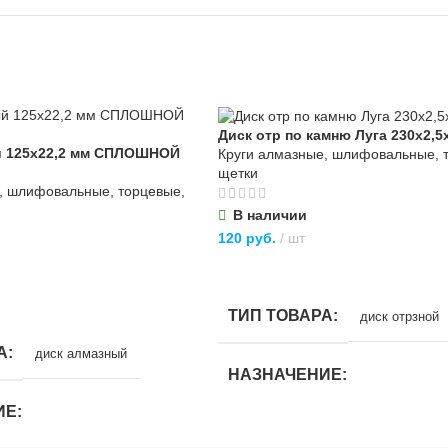
Диск отр по камню Луга 230х2,
й 125х22,2 мм СПЛОШНОЙ
Круги алмазные, шлифовальные, 
щетки
, шлифовальные, торцевые,
В наличии
120
руб.
шт
В КОРЗИНУ
ТИП ТОВАРА
диск отрзной
А
диск алмазный
НАЗНАЧЕНИЕ
ИЕ
для строительства
,
для хозяйствен
бытовых нужд