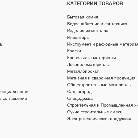
КАТЕГОРИИ ТОВАРОВ
ства
,
для хозяйственно-
ДИАМЕТР ДИСКА
230 мм
Бытовая химия
Водоснабжение и сантехника
ДИСКА
125 мм
Изделия из металла
ОСОБЕННОСТИ
Инвентарь
а
Инструмент и расходные материа
СТИ
по камню
,
посадочное место — 22
Краски
Кровельные материалы
садочное место — 22 мм
Лесопиломатериалы
ТОЛЩИНА
2,5 мм
Металлопрокат
Метизная и сварочная продукция
2,3 мм
Общестроительные материалы
денциальности
Сад, огород
е соглашение
Спецодежда
Строительная и Промышленная х
Сухие строительные смеси
Электротехническая продукция