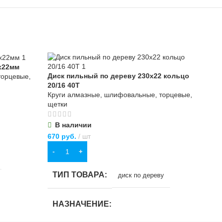
5х22мм
Диск пильный по дереву 230х22 кольцо
Дис
торцевые,
20/16 40Т
40
Круги алмазные, шлифовальные, торцевые,
Кру
щетки
щет
В наличии
В
670
руб.
шт
67
р
В КОРЗИНУ
В
ТИП ТОВАРА
Т
диск по дереву
НАЗНАЧЕНИЕ
Н
но-