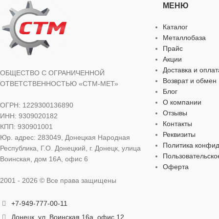
МЕНЮ
для строительства
,
для хозяйственно-
для строитель
бытовых нужд
бытовых нужд
Каталог
Металлобаза
ДИАМЕТР ДИСКА
ДИАМЕТР 
125 мм
Прайс
Акции
Доставка и оплат
ОСОБЕННОСТИ
ОСОБЕННО
ОБЩЕСТВО С ОГРАНИЧЕННОЙ
Возврат и обмен
ОТВЕТСТВЕННОСТЬЮ «СТМ-МЕТ»
Блог
для бетона
,
посадочное место — 22 мм
для бетона
,
по
О компании
ОГРН: 1229300136890
Отзывы
ИНН: 9309020182
Контакты
ТОЛЩИНА
ТОЛЩИНА
2,3 мм
КПП: 930901001
Реквизиты
Юр. адрес: 283049, Донецкая Народная
Политика конфи
Республика, Г.О. Донецкий, г. Донецк, улица
Пользовательско
Воинская, дом 16А, офис 6
Оферта
2001 - 2026 © Все права защищены
+7-949-777-00-11
Донецк, ул. Воинская 16а, офис 12