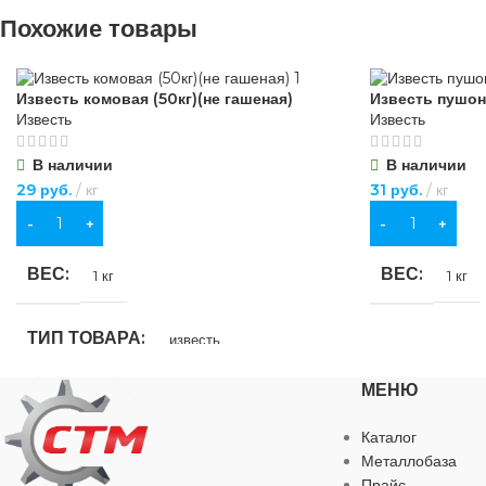
Похожие товары
Известь комовая (50кг)(не гашеная)
Известь пушонк
Известь
Известь
В наличии
В наличии
29
руб.
кг
31
руб.
кг
В КОРЗИНУ
В КОРЗИНУ
ВЕС
ВЕС
1 кг
1 кг
ТИП ТОВАРА
известь
МЕНЮ
НАЗНАЧЕНИЕ
Каталог
для строительства
,
для хозяйственно-
Металлобаза
бытовых нужд
Прайс