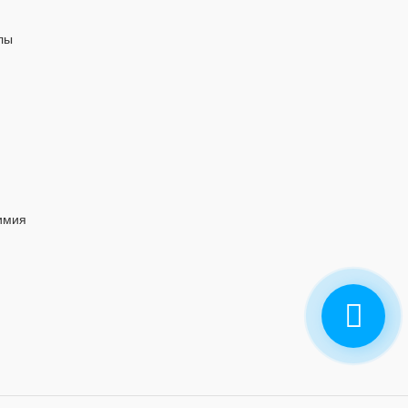
лы
имия