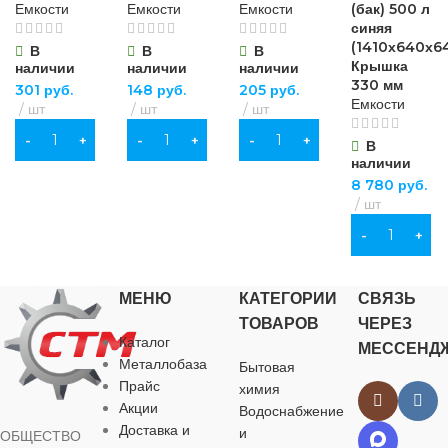
Емкости
Емкости
Емкости
(бак) 500 л
синяя
(1410х640х6
В
В
В
Крышка
наличии
наличии
наличии
330 мм
301
руб.
148
руб.
205
руб.
Емкости
шт
шт
шт
В КОРЗИНУ
В КОРЗИНУ
В КОРЗИНУ
В
наличии
8 780
руб.
шт
В КОРЗИНУ
МЕНЮ
КАТЕГОРИИ
СВЯЗЬ
ТОВАРОВ
ЧЕРЕЗ
Каталог
МЕССЕНД
Металлобаза
Бытовая
Прайс
химия
Акции
Водоснабжение
Доставка и
и
ОБЩЕСТВО