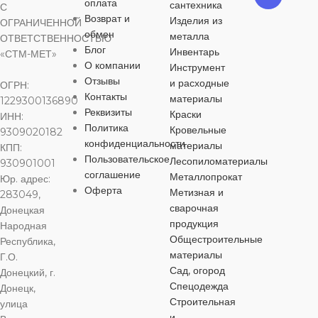
оплата
сантехника
С
Возврат и
Изделия из
ОГРАНИЧЕННОЙ
обмен
металла
ОТВЕТСТВЕННОСТЬЮ
Блог
Инвентарь
«СТМ-МЕТ»
О компании
Инструмент
Отзывы
и расходные
ОГРН:
Контакты
материалы
1229300136890
Реквизиты
Краски
ИНН:
Политика
Кровельные
9309020182
конфиденциальности
материалы
КПП:
Пользовательское
Лесопиломатериалы
930901001
соглашение
Металлопрокат
Юр. адрес:
Оферта
Метизная и
283049,
сварочная
Донецкая
продукция
Народная
Общестроительные
Республика,
материалы
Г.О.
Сад, огород
Донецкий, г.
Спецодежда
Донецк,
Строительная
улица
и