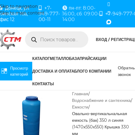
Skip to navigation
Донецк, ул.
+7-
пн-пт: 8:00-
Skip to main content
оинская 16а,
949-777-
16:00, сб: 09:00-
+7-949-777-
фис 12
00-11
14:00
ВХОД / РЕГИСТРАЦ
КАТАЛОГ
МЕТАЛЛОБАЗА
ПРАЙС
АКЦИИ
Обратн
Просмотр
ДОСТАВКА И ОПЛАТА
БЛОГ
О КОМПАНИИ
категорий
звонок
КОНТАКТЫ
Главная
Водоснабжение и сантехника
Емкости
Овально-вертикальнальная
емкость (бак) 350 л синяя
(1470х550х550) Крышка 330
мм