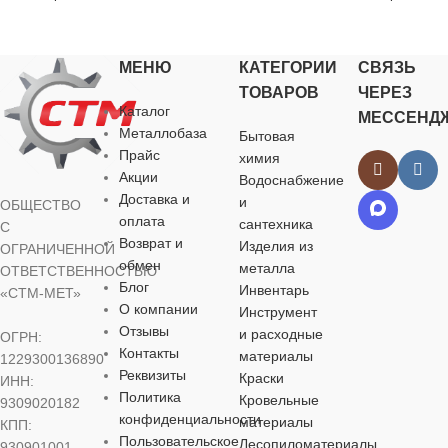
для хозяйственно-
бытовых нужд
для хозяйственно-
бытовых нужд
НАЗНАЧЕНИЕ
НАЗНАЧЕ
МЕНЮ
КАТЕГОРИИ
СВЯЗЬ
ЦВЕТ
ТОВАРОВ
ЧЕРЕЗ
ЦВЕТ
для хозяйственно-
для хозяйств
Каталог
МЕССЕНД
бытовых нужд
бытовых нуж
серебристый
Металлобаза
Бытовая
серебристый
Прайс
химия
МАТЕРИАЛ
БРЕНД
Акции
Водоснабжение
РАЗМЕР
Доставка и
и
ОБЩЕСТВО
РАЗМЕР
КЛЮЧА
оплата
сантехника
С
металл
,
пластик
КЛЮЧА
МАТЕРИА
Возврат и
Изделия из
ОГРАНИЧЕННОЙ
9 мм
обмен
металла
ОТВЕТСТВЕННОСТЬЮ
15 мм
ДЛИНА
Блог
хромованади
Инвентарь
«СТМ-МЕТ»
сталь (CrV)
О компании
Инструмент
МАТЕРИАЛ
Отзывы
и расходные
160 мм
МАТЕРИАЛ
ОГРН:
Контакты
материалы
1229300136890
ДЛИНА
хромованадиевая
Реквизиты
Краски
ИНН:
сталь (CrV)
хромованадиевая
ШИРИНА
Политика
Кровельные
9309020182
сталь (CrV)
конфиденциальности
ОСОБЕНН
материалы
КПП:
Пользовательское
ОСОБЕННОСТИ
Лесопиломатериалы
68 мм
930901001