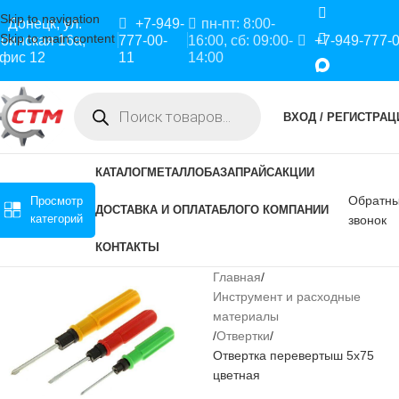
Skip to navigation
Донецк, ул.
+7-949-
пн-пт: 8:00-
Skip to main content
оинская 16а,
777-00-
16:00, сб: 09:00-
+7-949-777-
фис 12
11
14:00
ВХОД / РЕГИСТРАЦ
КАТАЛОГ
МЕТАЛЛОБАЗА
ПРАЙС
АКЦИИ
Обратн
Просмотр
ДОСТАВКА И ОПЛАТА
БЛОГ
О КОМПАНИИ
категорий
звонок
КОНТАКТЫ
Главная
Инструмент и расходные
материалы
Отвертки
Отвертка перевертыш 5х75
цветная