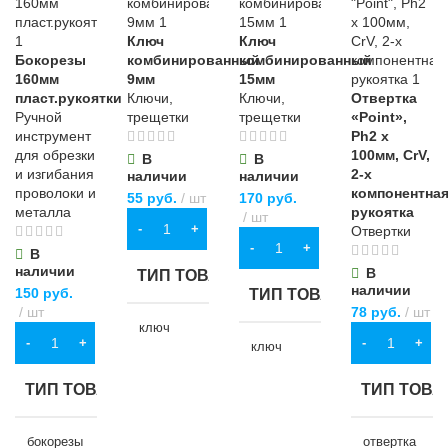
Ключ
Ключ
Бокорезы
комбинированный
комбинированный
160мм
9мм
15мм
пласт.рукоятки
Ключи,
Ключи,
Отвертка
Ручной
трещетки
трещетки
«Point»,
инструмент
Ph2 х
для обрезки
100мм, CrV,
В
В
и изгибания
2-х
наличии
наличии
проволоки и
компонентна
55
руб.
шт
170
руб.
металла
рукоятка
шт
В КОРЗИНУ
Отвертки
В КОРЗИНУ
В
наличии
В
ТИП ТОВАРА
наличии
150
руб.
ТИП ТОВАРА
шт
78
руб.
шт
ключ
В КОРЗИНУ
В КОРЗИНУ
комбинированный
ключ
комбинированный
ТИП ТОВАРА
ТИП ТОВА
НАЗНАЧЕНИЕ
НАЗНАЧЕНИЕ
бокорезы
отвертка