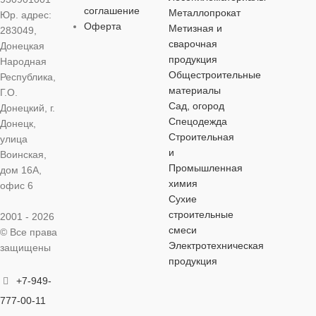
ОСОБЕННОСТИ
соглашение
Металлопрокат
Юр. адрес:
Ph2
Оферта
Метизная и
283049,
комбинированный
сварочная
Донецкая
комбинированный
продукция
Народная
Общестроительные
Республика,
материалы
Г.О.
Сад, огород
Донецкий, г.
Спецодежда
Донецк,
Строительная
улица
и
Воинская,
Промышленная
дом 16А,
химия
офис 6
Сухие
строительные
2001 - 2026
смеси
© Все права
Электротехническая
защищены
продукция
+7-949-
777-00-11