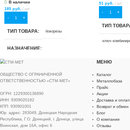
В наличии
51
руб.
шт
185
руб.
шт
В КОРЗИНУ
В КОРЗИНУ
ТИП ТОВАР
ТИП ТОВАРА
бокорезы
ключ комбинир
НАЗНАЧЕНИЕ
НАЗНАЧЕН
МЕНЮ
для хозяйственно-бытовых нужд
для хозяйстве
ОБЩЕСТВО С ОГРАНИЧЕННОЙ
Каталог
МАТЕРИАЛ
металл
,
пластик
ОТВЕТСТВЕННОСТЬЮ «СТМ-МЕТ»
Металлобаза
Прайс
РАЗМЕР К
ОГРН: 1229300136890
Акции
ДЛИНА
180 мм
ИНН: 9309020182
Доставка и оплат
МАТЕРИАЛ
КПП: 930901001
Возврат и обмен
Юр. адрес: 283049, Донецкая Народная
Блог
ШИРИНА
80 мм
Республика, Г.О. Донецкий, г. Донецк, улица
О компании
хромованадиева
Воинская, дом 16А, офис 6
Отзывы