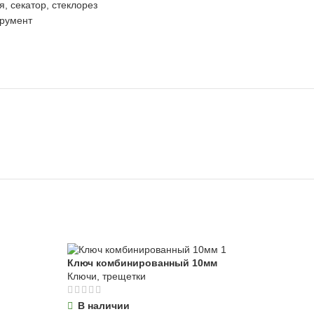
, секатор, стеклорез
румент
Ключ комбинированный 10мм
Клю
Ключи, трещетки
Клю
В наличии
В