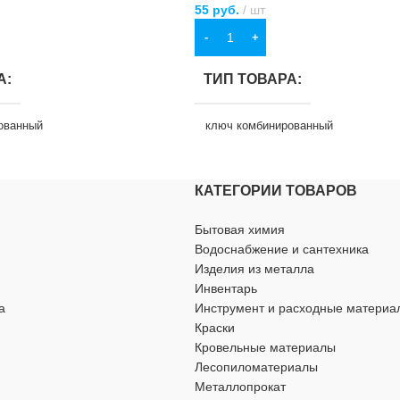
55
руб.
шт
В КОРЗИНУ
А
ТИП ТОВАРА
ованный
ключ комбинированный
ИЕ
НАЗНАЧЕНИЕ
КАТЕГОРИИ ТОВАРОВ
нно-бытовых нужд
для хозяйственно-бытовых нужд
Бытовая химия
Водоснабжение и сантехника
Изделия из металла
ЛЮЧА
ЦВЕТ
6 мм
серебристый
Инвентарь
а
Инструмент и расходные материа
РАЗМЕР КЛЮЧА
9 мм
Краски
Кровельные материалы
Лесопиломатериалы
я сталь (CrV)
МАТЕРИАЛ
Металлопрокат