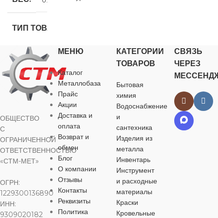
НАЗНАЧЕНИЕ
ТИП ТОВАРА
для хозяйственно-
МЕНЮ
КАТЕГОРИИ
СВЯЗЬ
леска для триммера
бытовых нужд
ТОВАРОВ
ЧЕРЕЗ
Каталог
МЕССЕНД
НАЗНАЧЕНИЕ
Металлобаза
Бытовая
ЦВЕТ
белый
Прайс
химия
Акции
Водоснабжение
для хозяйственно-
МАТЕРИАЛ
Доставка и
бытовых нужд
и
ОБЩЕСТВО
оплата
сантехника
С
Возврат и
Изделия из
ОГРАНИЧЕННОЙ
полипропилен
ЦВЕТ
обмен
металла
ОТВЕТСТВЕННОСТЬЮ
Блог
Инвентарь
«СТМ-МЕТ»
ДЛИНА
200 м
в ассортименте
О компании
Инструмент
Отзывы
и расходные
ОГРН:
Контакты
материалы
1229300136890
МАТЕРИАЛ
ДИАМЕТР
Реквизиты
Краски
ИНН:
Политика
Кровельные
9309020182