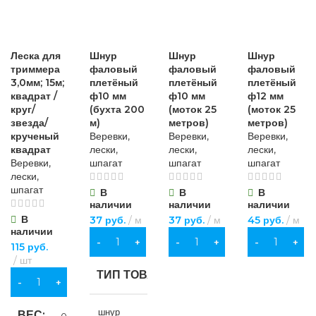
Леска для
Шнур
Шнур
Шнур
триммера
фаловый
фаловый
фаловый
3,0мм; 15м;
плетёный
плетёный
плетёный
квадрат /
ф10 мм
ф10 мм
ф12 мм
круг/
(бухта 200
(моток 25
(моток 25
звезда/
м)
метров)
метров)
крученый
Веревки,
Веревки,
Веревки,
квадрат
лески,
лески,
лески,
Веревки,
шпагат
шпагат
шпагат
лески,
шпагат
В
В
В
наличии
наличии
наличии
В
37
руб.
м
37
руб.
м
45
руб.
м
наличии
В КОРЗИНУ
В КОРЗИНУ
В КОРЗИНУ
115
руб.
шт
ТИП ТОВАРА
В КОРЗИНУ
шнур
ВЕС
0.065 кг