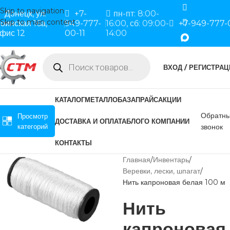
Skip to navigation
Донецк, ул.
+7-
пн-пт: 8:00-
Skip to main content
оинская 16а,
949-777-
16:00, сб: 09:00-
+7-949-777-
фис 12
00-11
14:00
ВХОД / РЕГИСТРАЦ
КАТАЛОГ
МЕТАЛЛОБАЗА
ПРАЙС
АКЦИИ
Обратн
Просмотр
ДОСТАВКА И ОПЛАТА
БЛОГ
О КОМПАНИИ
категорий
звонок
КОНТАКТЫ
Главная
Инвентарь
Веревки, лески, шпагат
Нить капроновая белая 100 м
Нить
капроновая