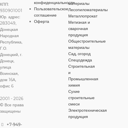
пластик
10 мм
конфиденциальности
материалы
КПП:
Пользовательское
Лесопиломатериалы
930901001
соглашение
Металлопрокат
Юр. адрес:
ДЛИНА
ОСОБЕННОСТИ
15 м
Оферта
Метизная и
283049,
сварочная
Донецкая
разрывная нагрузка
ДИАМЕТР
продукция
Народная
— 520 кгс
Общестроительные
Республика,
материалы
Г.О.
3,0 мм
Сад, огород
Донецкий, г.
Спецодежда
Донецк,
ОСОБЕННОСТИ
Строительная
улица
и
Воинская,
Промышленная
дом 16А,
армированная леска
химия
офис 6
Сухие
строительные
2001 - 2026
смеси
© Все права
Электротехническая
защищены
продукция
+7-949-