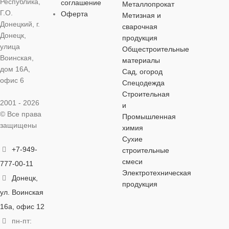
Республика,
соглашение
Металлопрокат
Электроды
Электроды
Г.О.
Оферта
Метизная и
МАРКА
Т-590
МАРКА
Донецкий, г.
сварочная
Донецк,
продукция
МАРКА
МАРКА
АНО-4
ЦЧ-4
ПОКРЫТИЕ
улица
Общестроительные
ПОКРЫТИ
Воинская,
материалы
дом 16А,
ПОКРЫТИЕ
ПОКРЫТИЕ
Сад, огород
Специальное
Рутиловое
офис 6
Спецодежда
Строительная
Рутиловое
Специальное
ВЕС
1 кг
2001 - 2026
и
ВЕС
5 кг
© Все права
Промышленная
защищены
ВЕС
ВЕС
5 кг
5 кг
химия
СПОСОБ
СПОСОБ
Сухие
СВАРКИ
СВАРКИ
+7-949-
строительные
СПОСОБ
СПОСОБ
смеси
777-00-11
СВАРКИ
СВАРКИ
MMA
Электротехническая
MMA
Донецк,
продукция
ул. Воинская
MMA
MMA
ТИП СТАЛИ
ТИП СТАЛ
16а, офис 12
пн-пт:
ТИП СТАЛИ
ТИП СТАЛИ
Низколегированная
,