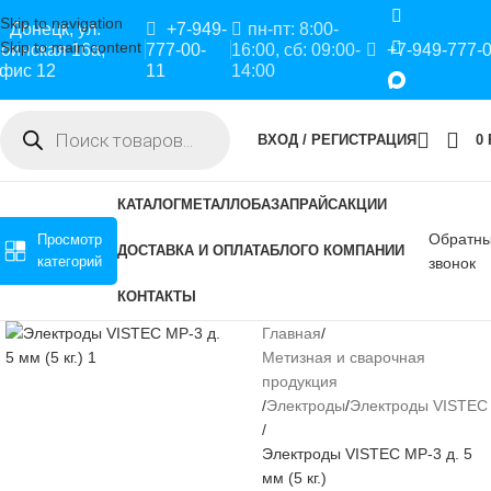
Skip to navigation
Донецк, ул.
+7-949-
пн-пт: 8:00-
Skip to main content
оинская 16а,
777-00-
16:00, сб: 09:00-
+7-949-777-
фис 12
11
14:00
ВХОД / РЕГИСТРАЦИЯ
0
КАТАЛОГ
МЕТАЛЛОБАЗА
ПРАЙС
АКЦИИ
Обратн
Просмотр
ДОСТАВКА И ОПЛАТА
БЛОГ
О КОМПАНИИ
категорий
звонок
КОНТАКТЫ
Главная
Метизная и сварочная
продукция
Электроды
Электроды VISTEC
Электроды VISTEC МР-3 д. 5
мм (5 кг.)