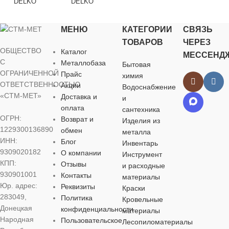
DELKO
DELKO
ДИАМЕТР,
ДИАМЕТР, ММ
МЕНЮ
КАТЕГОРИИ
СВЯЗЬ
ДИАМЕТР, ММ
ДИАМЕТР, ММ
6
ТОВАРОВ
ЧЕРЕЗ
ОБЩЕСТВО
5
Каталог
МЕССЕНД
5
5
С
Металлобаза
Бытовая
ДЛИНА, М
ОГРАНИЧЕННОЙ
Прайс
химия
ДЛИНА, М
ОТВЕТСТВЕННОСТЬЮ
ДЛИНА, М
ДЛИНА, М
Акции
Водоснабжение
450 мм
«СТМ-МЕТ»
Доставка и
и
450 мм
оплата
сантехника
450 мм
350 мм
ОГРН:
Возврат и
Изделия из
НАЗНАЧЕ
1229300136890
обмен
металла
НАЗНАЧЕНИЕ
НАЗНАЧЕНИЕ
НАЗНАЧЕНИЕ
ИНН:
Блог
Инвентарь
Ручная
9309020182
О компании
Инструмент
электродугов
Наплавка
КПП:
Отзывы
и расходные
сварка
Ручная
Ручная
930901001
Контакты
электродуговая
электродуговая
материалы
Юр. адрес:
сварка
сварка
Реквизиты
Краски
ТИП ТОВАРА
ТИП ТОВА
283049,
Политика
Кровельные
Донецкая
конфиденциальности
материалы
ТИП ТОВАРА
ТИП ТОВАРА
Электроды
Народная
Пользовательское
Электроды
Лесопиломатериалы