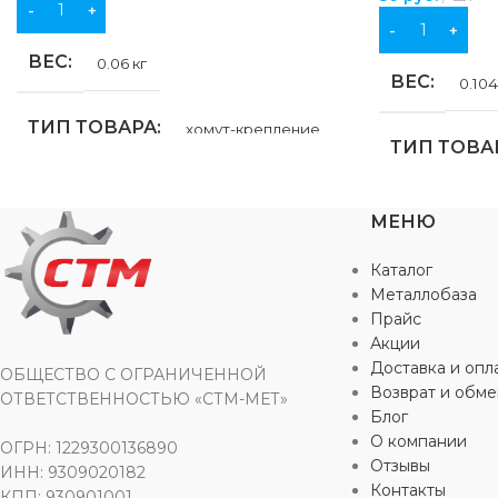
В КОРЗИНУ
В КОРЗИНУ
ВЕС
0.06 кг
ВЕС
0.104
ТИП ТОВАРА
хомут-крепление
ТИП ТОВА
НАЗНАЧЕНИЕ
НАЗНАЧЕ
МЕНЮ
для водоснабжения
,
для
Каталог
газоснабжения
,
для отопления
для водосна
газоснабжен
Металлобаза
Прайс
ЦВЕТ
серебристый
Акции
ЦВЕТ
се
Доставка и опл
ОБЩЕСТВО С ОГРАНИЧЕННОЙ
Возврат и обме
МАТЕРИАЛ
ОТВЕТСТВЕННОСТЬЮ «СТМ-МЕТ»
Блог
МАТЕРИА
О компании
ОГРН: 1229300136890
оцинкованная сталь
,
резина
Отзывы
ИНН: 9309020182
оцинкованная
Контакты
КПП: 930901001