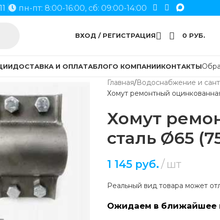
11
пн-пт: 8:00-16:00, сб: 09:00-14:00
ВХОД / РЕГИСТРАЦИЯ
0
РУБ.
Обра
ЦИИ
ДОСТАВКА И ОПЛАТА
БЛОГ
О КОМПАНИИ
КОНТАКТЫ
Главная
Водоснабжение и сант
Хомут ремонтный оцинкованная 
Хомут ремо
сталь Ø65 (7
1 145
руб.
шт
Реальный вид товара может отл
Ожидаем в ближайшее 