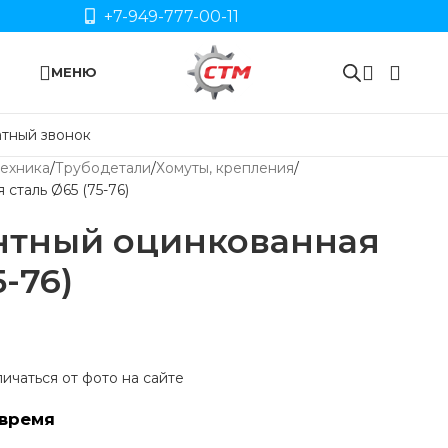
+7-949-777-00-11
МЕНЮ
тный звонок
ехника
Трубодетали
Хомуты, крепления
сталь Ø65 (75-76)
нтный оцинкованная
5-76)
ичаться от фото на сайте
время