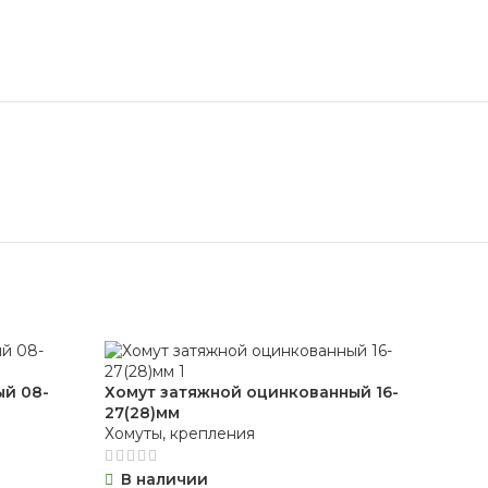
ый 08-
Хомут затяжной оцинкованный 16-
Хом
27(28)мм
40
Хомуты, крепления
Хом
В наличии
В