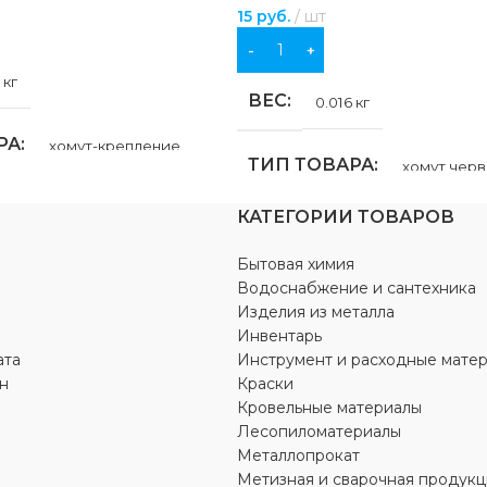
15
руб.
шт
В КОРЗИНУ
 кг
ВЕС
0.016 кг
РА
хомут-крепление
ТИП ТОВАРА
хомут чер
НИЕ
КАТЕГОРИИ ТОВАРОВ
НАЗНАЧЕНИЕ
Бытовая химия
бжения
,
для
ия
,
для отопления
для бытовых нужд
Водоснабжение и сантехника
Изделия из металла
Инвентарь
ДОПОЛНИТЕЛЬНАЯ
ребристый
ата
Инструмент и расходные мате
ИНФОРМАЦИЯ
н
Краски
Кровельные материалы
Л
Обжимной хомут предназначен
Лесопиломатериалы
герметичного крепления шланг
Металлопрокат
 сталь
,
резина
патрубков и других гибких
Метизная и сварочная продукц
трубопроводов