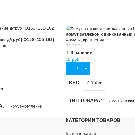
Хомут затяжной оцинкованный 
ие д/труб) Ø150 (155-162)
Хомуты, крепления
ния
В наличии
15
руб.
шт
В КОРЗИНУ
ВЕС
0.016 кг
кг
ТИП ТОВАРА
хомут червяч
А
хомут-крепление
НАЗНАЧЕНИЕ
для бытовых
КАТЕГОРИИ ТОВАРОВ
ИЕ
Бытовая химия