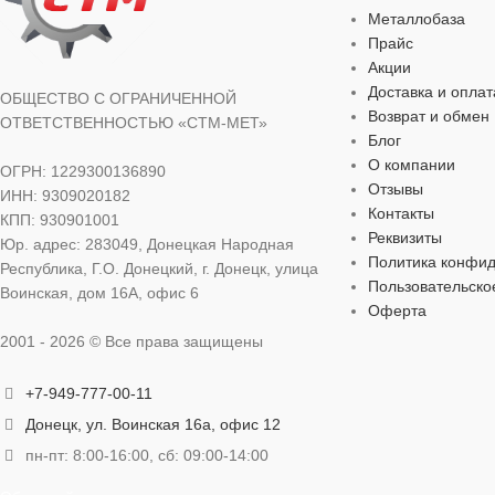
для отопления
для водоснабж
Металлобаза
для отопления
Прайс
Акции
ЦВЕТ
серебристый
Доставка и оплат
ЦВЕТ
ОБЩЕСТВО С ОГРАНИЧЕННОЙ
сер
Возврат и обмен
ОТВЕТСТВЕННОСТЬЮ «СТМ-МЕТ»
Блог
МАТЕРИАЛ
МАТЕРИАЛ
О компании
ОГРН: 1229300136890
Отзывы
ИНН: 9309020182
оцинкованная сталь
,
резина
Контакты
КПП: 930901001
оцинкованная с
Реквизиты
Юр. адрес: 283049, Донецкая Народная
Политика конфи
ДИАМЕТР
74 мм
,
80 мм
Республика, Г.О. Донецкий, г. Донецк, улица
ДИАМЕТР
Пользовательско
Воинская, дом 16А, офис 6
Оферта
ОСОБЕННОСТИ
2001 - 2026 © Все права защищены
ОСОБЕННО
крепеж
,
резинка EPDM
,
хомут
+7-949-777-00-11
крепеж
,
резинк
Донецк, ул. Воинская 16а, офис 12
пн-пт: 8:00-16:00, сб: 09:00-14:00