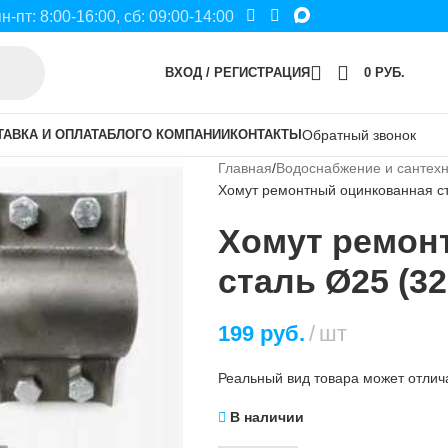
пн-пт: 8:00-16:00, сб: 09:00-14:00
ВХОД / РЕГИСТРАЦИЯ
0
РУБ.
ТАВКА И ОПЛАТА
БЛОГ
О КОМПАНИИ
КОНТАКТЫ
Обратный звонок
Главная
Водоснабжение и сантех
Хомут ремонтный оцинкованная ст
Хомут ремон
сталь Ø25 (32
199
руб.
шт
Реальный вид товара может отлича
В наличии