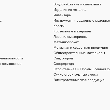
ДОПОЛНИТЕЛЬНАЯ
ения
,
для газоснабжения
,
Водоснабжение и сантехника
ИНФОРМАЦИЯ
Изделия из металла
Инвентарь
Обжимной хомут предназначен для
а
Инструмент и расходные материа
ебристый
герметичного крепления шлангов,
Краски
патрубков и других гибких трубопр
Кровельные материалы
Лесопиломатериалы
ЦВЕТ
серебристый
Металлопрокат
Метизная и сварочная продукция
таль
,
резина
Общестроительные материалы
МАТЕРИАЛ
оцинкованная ст
денциальности
Сад, огород
155 мм
,
162 мм
е соглашение
Спецодежда
Строительная и Промышленная х
ДИАМЕТР
12 мм
,
8 мм
Сухие строительные смеси
СТИ
Электротехническая продукция
ОСОБЕННОСТИ
оцинкован
а EPDM
,
хомут