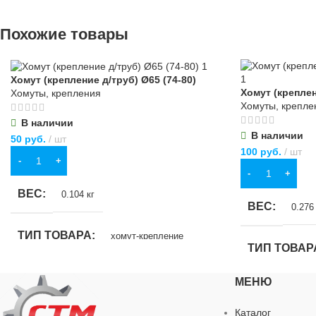
Похожие товары
Хомут (крепление д/труб) Ø65 (74-80)
Хомут (креплен
Хомуты, крепления
Хомуты, крепле
В наличии
В наличии
50
руб.
шт
100
руб.
шт
В КОРЗИНУ
В КОРЗИНУ
ВЕС
0.104 кг
ВЕС
0.276 
ТИП ТОВАРА
хомут-крепление
ТИП ТОВАР
НАЗНАЧЕНИЕ
МЕНЮ
НАЗНАЧЕН
Каталог
для водоснабжения
,
для газоснабжения
,