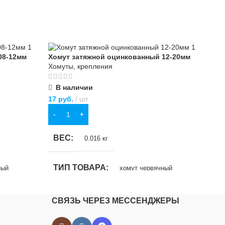
08-12мм
Хомут затяжной оцинкованный 12-20мм
Хом
Хомуты, крепления
Хом
В наличии
О
17
руб.
шт
17
р
В КОРЗИНУ
П
ВЕС
0.016 кг
В
ТИП ТОВАРА
ный
хомут червячный
Т
НАЗНАЧЕНИЕ
 нужд
для бытовых нужд
Н
СВЯЗЬ ЧЕРЕЗ МЕССЕНДЖЕРЫ