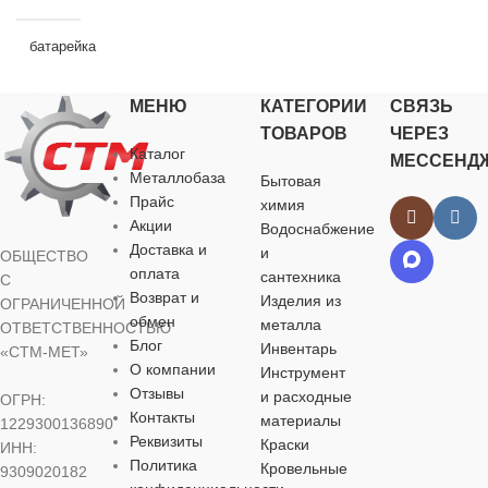
батарейка
МЕНЮ
КАТЕГОРИИ
СВЯЗЬ
УПАКОВКА
ТОВАРОВ
ЧЕРЕЗ
Каталог
МЕССЕНД
пленка
Металлобаза
Бытовая
Прайс
химия
Акции
Водоснабжение
Доставка и
и
ОБЩЕСТВО
оплата
сантехника
С
Возврат и
Изделия из
ОГРАНИЧЕННОЙ
обмен
металла
ОТВЕТСТВЕННОСТЬЮ
Блог
Инвентарь
«СТМ-МЕТ»
О компании
Инструмент
Отзывы
и расходные
ОГРН:
Контакты
материалы
1229300136890
Реквизиты
Краски
ИНН:
Политика
Кровельные
9309020182