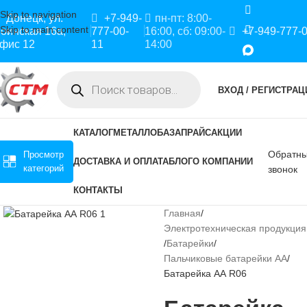
Skip to navigation
Донецк, ул.
+7-949-
пн-пт: 8:00-
Skip to main content
оинская 16а,
777-00-
16:00, сб: 09:00-
+7-949-777-
фис 12
11
14:00
ВХОД / РЕГИСТРАЦ
КАТАЛОГ
МЕТАЛЛОБАЗА
ПРАЙС
АКЦИИ
Обратн
Просмотр
ДОСТАВКА И ОПЛАТА
БЛОГ
О КОМПАНИИ
категорий
звонок
КОНТАКТЫ
Главная
Электротехническая продукция
Батарейки
Пальчиковые батарейки АА
Батарейка АА R06