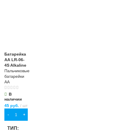
Батарейка
АА LR-06-
4S Alkaline
Пальчиковые
батарейки
АА
В
наличии
45
руб.
шт
В КОРЗИНУ
ТИП