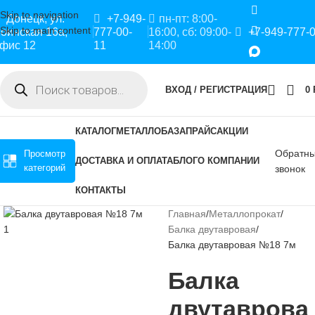
Skip to navigation
Донецк, ул.
+7-949-
пн-пт: 8:00-
Skip to main content
оинская 16а,
777-00-
16:00, сб: 09:00-
+7-949-777-
фис 12
11
14:00
ВХОД / РЕГИСТРАЦИЯ
0
КАТАЛОГ
МЕТАЛЛОБАЗА
ПРАЙС
АКЦИИ
Обратн
Просмотр
ДОСТАВКА И ОПЛАТА
БЛОГ
О КОМПАНИИ
категорий
звонок
КОНТАКТЫ
Главная
Металлопрокат
Балка двутавровая
Балка двутавровая №18 7м
Балка
двутаврова