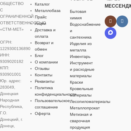
4
ОБЩЕСТВО
Каталог
МЕССЕНД
для строительства
,
С
Металлобаза
Бытовая
для хозяйственно-
МАТЕРИАЛ
ОГРАНИЧЕННОЙ
Прайс
ДЛИНА, М
бытовых нужд
химия
ОТВЕТСТВЕННОСТЬЮ
Акции
Водоснабжение
«СТМ-МЕТ»
Доставка и
и
пластик
,
стекло
350 мм
ВИД РАБОТ
оплата
сантехника
ОГРН:
Возврат и
Изделия из
ОСОБЕННОСТИ
1229300136890
НАЗНАЧЕНИЕ
обмен
универсальные
металла
ИНН:
Блог
Инвентарь
9309020182
О компании
Инструмент
возможность смены
Ручная
МАТЕРИАЛ
КПП:
светофильтра
,
Отзывы
и расходные
электродуговая
защита от брызг
930901001
Контакты
сварка
материалы
расплавленного
Юр. адрес:
пластик
,
стекло
Реквизиты
Краски
металла
,
защита от
283049,
Политика
Кровельные
УФ/ИК лучей
,
ТИП ТОВАРА
Донецкая
конфиденциальности
откидной
материалы
ОСОБЕННОСТИ
светофильтр
Народная
Пользовательское
Лесопиломатериалы
Республика,
Электроды
соглашение
Металлопрокат
установка защитного
Г.О.
Оферта
Метизная и
стекла
Донецкий, г.
сварочная
МАРКА
Донецк,
продукция