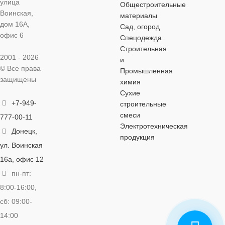
улица
Общестроительные
ЦЛ-11
Воинская,
материалы
дом 16А,
Сад, огород
офис 6
Спецодежда
ПОКРЫТИЕ
Строительная
2001 - 2026
и
Основное
© Все права
Промышленная
защищены
химия
Сухие
ВЕС
5 кг
+7-949-
строительные
смеси
777-00-11
СПОСОБ
Электротехническая
Донецк,
СВАРКИ
продукция
ул. Воинская
16а, офис 12
MMA
пн-пт:
8:00-16:00,
ТИП СТАЛИ
сб: 09:00-
14:00
Нержавеющая