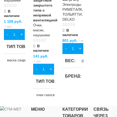
наушники
защитные
Электроды
закрытого
РИМЕТАЛК,
типа с
В
ТОЛЬЯТТИ,
непрямой
наличии
DELKO
вентиляцией
1 108
руб.
Очки,
шт
маски,
В
В КОРЗИНУ
наличии
наушники
801
руб.
кг
В
ТИП ТОВАРА
В КОРЗИНУ
наличии
141
руб.
маска сварщика
ВЕС
1000 кг
шт
В КОРЗИНУ
НАЗНАЧЕНИЕ
БРЕНД
ТИП ТОВАРА
для строительства
РИМЕТАЛК
очки газосварщика
ВИД РАБОТ
ДИАМЕТР, ММ
МЕНЮ
КАТЕГОРИИ
СВЯЗЬ
НАЗНАЧЕНИЕ
ТОВАРОВ
ЧЕРЕЗ
универсальные