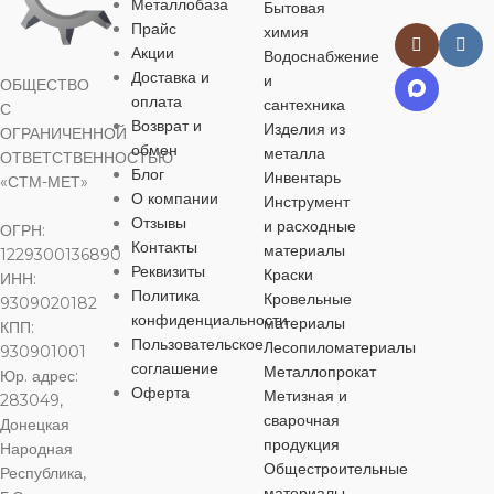
Металлобаза
Сибртех
Бытовая
Прайс
БРЕНД
химия
БРЕНД
Акции
Водоснабжение
ЦВЕТ
Доставка и
и
ОБЩЕСТВО
Girpaint
оплата
сантехника
С
Мультиколор
Возврат и
в ассортимен
Изделия из
ОГРАНИЧЕННОЙ
обмен
ЦВЕТ
металла
ОТВЕТСТВЕННОСТЬЮ
ЦВЕТ
Блог
Инвентарь
«СТМ-МЕТ»
МАТЕРИА
О компании
Инструмент
в ассортименте
Отзывы
и расходные
ОГРН:
в ассортименте
пластик
Контакты
материалы
1229300136890
МАТЕРИАЛ
Реквизиты
Краски
ИНН:
МАТЕРИАЛ
Политика
Кровельные
9309020182
ДЛИНА
конфиденциальности
материалы
КПП:
полиакрил
Пользовательское
Лесопиломатериалы
полиакрил
930901001
соглашение
ШИРИНА
Металлопрокат
Юр. адрес:
ДИАМЕТР
Оферта
Метизная и
283049,
ДИАМЕТР
сварочная
Донецкая
350 мм
продукция
Народная
48 мм
Общестроительные
48 мм
Республика,
ОСОБЕНН
материалы