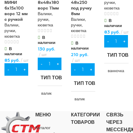
МИНИ
8х48х180
48х250
ручки,
6х15х100
ворс 11мм
под ручку
кюветка
ворс 12 мм
Валики,
8мм
с ручкой
ручки,
Валики,
В
Валики,
кюветка
ручки,
наличии
ручки,
кюветка
83
руб.
шт
кюветка
В
В КОРЗИНУ
наличии
В
наличии
В
130
руб.
наличии
шт
210
руб.
ТИП ТОВА
85
руб.
шт
шт
В КОРЗИНУ
В КОРЗИНУ
В КОРЗИНУ
ванночка
ТИП ТОВАРА
ТИП ТОВАРА
НАЗНАЧЕ
валик
валик
для строител
НАЗНАЧЕНИЕ
МЕНЮ
КАТЕГОРИИ
СВЯЗЬ
НАЗНАЧЕНИЕ
БРЕНД
ТОВАРОВ
ЧЕРЕЗ
для строительства
Каталог
МЕССЕНД
для строительства