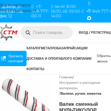
Skip to navigation
Донецк, ул.
+7-
пн-пт: 8:00-
Skip to main content
оинская 16а,
949-777-
16:00, сб: 09:00-
+7-949-777-
фис 12
00-11
14:00
ВХОД / РЕГИСТРАЦ
КАТАЛОГ
МЕТАЛЛОБАЗА
ПРАЙС
АКЦИИ
Обратн
Просмотр
ДОСТАВКА И ОПЛАТА
БЛОГ
О КОМПАНИИ
категорий
звонок
КОНТАКТЫ
Главная
Инструмент и расходные
материалы
Валики, ручки, кюветка
Валик сменный
МУЛЬТИКОЛОР