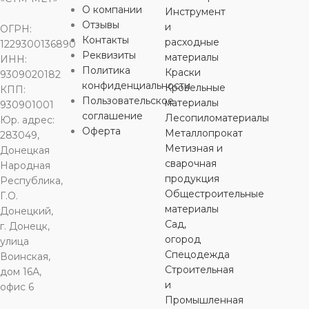
О компании
Инструмент
НОМИНАЛЬНОЕ
НОМИНАЛЬНОЕ
НОМИНАЛЬНОЕ
НОМИНА
Отзывы
и
НАПРЯЖЕНИЕ
НАПРЯЖЕНИЕ
НАПРЯЖЕНИЕ
НАПРЯЖ
ОГРН:
Контакты
расходные
1229300136890
Реквизиты
материалы
ИНН:
20 А
16 А
32 А
50 А
Политика
Краски
9309020182
конфиденциальности
Кровельные
КПП:
Пользовательское
материалы
930901001
соглашение
Лесопиломатериалы
Юр. адрес:
Оферта
Металлопрокат
283049,
Метизная и
Донецкая
сварочная
Народная
продукция
Республика,
Общестроительные
Г.О.
материалы
Донецкий,
Сад,
г. Донецк,
огород
улица
Спецодежда
Воинская,
Строительная
дом 16А,
и
офис 6
Промышленная