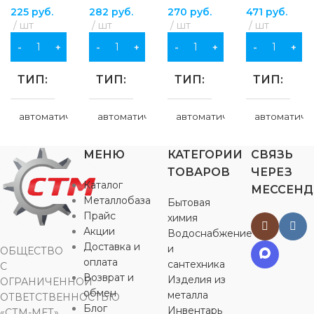
225
руб.
282
руб.
270
руб.
471
руб.
шт
шт
шт
шт
В КОРЗИНУ
В КОРЗИНУ
В КОРЗИНУ
В КОРЗИНУ
ТИП
ТИП
ТИП
ТИП
автоматический
автоматический
автоматический
автоматиче
выключатель
выключатель
выключатель
выключател
МЕНЮ
КАТЕГОРИИ
СВЯЗЬ
БРЕНД
БРЕНД
БРЕНД
БРЕНД
IEK
ABB
Legrand
ТОВАРОВ
ЧЕРЕЗ
Каталог
МЕССЕН
Металлобаза
Бытовая
ЦВЕТ
ЦВЕТ
ЦВЕТ
ЦВЕТ
белый
белый
белый
б
Прайс
химия
Акции
Водоснабжение
Доставка и
и
МАТЕРИАЛ
МАТЕРИАЛ
МАТЕРИАЛ
МАТЕРИ
ОБЩЕСТВО
оплата
сантехника
С
Возврат и
Изделия из
ОГРАНИЧЕННОЙ
пластик
пластик
пластик
пластик
обмен
металла
ОТВЕТСТВЕННОСТЬЮ
Блог
Инвентарь
«СТМ-МЕТ»