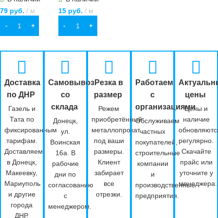
79
руб.
м
15
руб.
м
В КОРЗИНУ
В КОРЗИНУ
Доставка
Самовывоз
Резка в
Работаем
Актуальн
по ДНР
со
размер
с
цены
склада
организациями
Газель и
Режем
Цены и
Тата по
приобретённый
наличие
Донецк,
Обслуживаем
фиксированным
металлопрокат
обновляютс
ул.
частных
тарифам.
под ваши
регулярно.
Воинская
покупателей,
Доставляем
размеры.
Скачайте
16а. В
строительные
в Донецк,
Клиент
прайс или
рабочие
компании
Макеевку,
забирает
уточните у
дни по
и
Мариуполь
все
менеджера.
согласованию
производственные
и другие
отрезки.
с
предприятия.
города
менеджером.
ДНР.