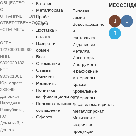
ОБЩЕСТВО
Каталог
МЕССЕНД
С
Металлобаза
Бытовая
ОГРАНИЧЕННОЙ
Прайс
химия
ОТВЕТСТВЕННОСТЬЮ
Акции
Водоснабжение
«СТМ-МЕТ»
Доставка и
и
оплата
сантехника
ОГРН:
Возврат и
Изделия из
1229300136890
обмен
металла
ИНН:
Блог
Инвентарь
9309020182
О компании
Инструмент
КПП:
Отзывы
и расходные
930901001
Контакты
материалы
Юр. адрес:
Реквизиты
Краски
283049,
Политика
Кровельные
Донецкая
конфиденциальности
материалы
Народная
Пользовательское
Лесопиломатериалы
Республика,
соглашение
Металлопрокат
Г.О.
Оферта
Метизная и
Донецкий, г.
сварочная
Донецк,
продукция