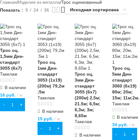
Главная
Изделия из металла
Трос оцинкованный
Показать
9
24
36
Трос оц.
1,5мм Дин-
стандарт
Трос оц.
3055 (6х7)
1мм Дин-
Трос оц.
Такелаж
стандарт
Трос оц.
5мм Дин-
3053 (1х19)
3мм Дин-
стандарт
(200м) 79,2м
стандарт
3060 (6х19)
В наличии
;5м
3055 (6х7)
80м; 20м;
16
руб.
м
Такелаж
(200м) 2,5м;
15м; 11м;2м.
21.5м; 6,5м;
Такелаж
В КОРЗИНУ
6,3м; 3м;
В наличии
8,65м
В наличии
15
руб.
м
Такелаж
34
руб.
м
В КОРЗИНУ
В КОРЗИНУ
В наличии