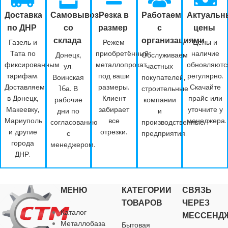
Доставка
Самовывоз
Резка в
Работаем
Актуальн
по ДНР
со
размер
с
цены
склада
организациями
Газель и
Режем
Цены и
Тата по
приобретённый
наличие
Донецк,
Обслуживаем
фиксированным
металлопрокат
обновляютс
ул.
частных
тарифам.
под ваши
регулярно.
Воинская
покупателей,
Доставляем
размеры.
Скачайте
16а. В
строительные
в Донецк,
Клиент
прайс или
рабочие
компании
Макеевку,
забирает
уточните у
дни по
и
Мариуполь
все
менеджера.
согласованию
производственные
и другие
отрезки.
с
предприятия.
города
менеджером.
ДНР.
МЕНЮ
КАТЕГОРИИ
СВЯЗЬ
ТОВАРОВ
ЧЕРЕЗ
Каталог
МЕССЕНД
Металлобаза
Бытовая