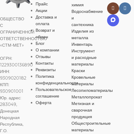
Прайс
химия
Акции
Водоснабжение
Доставка и
и
ОБЩЕСТВО
оплата
сантехника
С
Возврат и
Изделия из
ОГРАНИЧЕННОЙ
обмен
металла
ОТВЕТСТВЕННОСТЬЮ
Блог
Инвентарь
«СТМ-МЕТ»
О компании
Инструмент
Отзывы
и расходные
ОГРН:
Контакты
материалы
1229300136890
Реквизиты
Краски
ИНН:
Политика
Кровельные
9309020182
конфиденциальности
материалы
КПП:
Пользовательское
Лесопиломатериалы
930901001
соглашение
Металлопрокат
Юр. адрес:
Оферта
Метизная и
283049,
сварочная
Донецкая
продукция
Народная
Общестроительные
Республика,
материалы
Г.О.