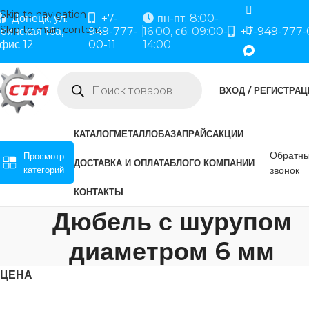
Skip to navigation
Донецк, ул.
+7-
пн-пт: 8:00-
Skip to main content
оинская 16а,
949-777-
16:00, сб: 09:00-
+7-949-777-
фис 12
00-11
14:00
ВХОД / РЕГИСТРАЦ
КАТАЛОГ
МЕТАЛЛОБАЗА
ПРАЙС
АКЦИИ
Обратн
Просмотр
ДОСТАВКА И ОПЛАТА
БЛОГ
О КОМПАНИИ
категорий
звонок
КОНТАКТЫ
Дюбель с шурупом
диаметром 6 мм
ЦЕНА