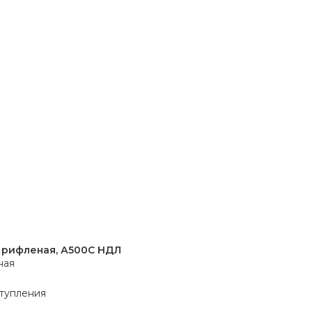
 рифленая, А500С НДЛ
ная
тупления