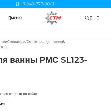
+7-949-777-00-11
МЕНЮ
ника
Смесители
Смесители для ванной
-006E
ля ванны РМС SL123-
ться от фото на сайте
мя