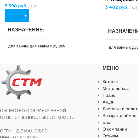
5 390
руб.
шт
3 482
руб.
шт
В КОРЗИНУ
ПОДРОБНЕЕ
НАЗНАЧЕНИЕ
НАЗНАЧЕН
для ванны
,
для ванны с душем
для ванны с д
ТИП ТОВАРА
смеситель
ТИП ТОВАР
МЕНЮ
ГАРАНТИЯ
Каталог
ТИП СМЕС
Металлобаза
Прайс
Гарантия производителя — 7 лет
БРЕНД
B
Акции
Доставка и оплат
ОБЩЕСТВО С ОГРАНИЧЕННОЙ
ТИП СМЕСИТЕЛЯ
однорычажный
Возврат и обмен
ОТВЕТСТВЕННОСТЬЮ «СТМ-МЕТ»
АЭРАТОР
Блог
О компании
ОГРН: 1229300136890
АЭРАТОР
да
Отзывы
МАТЕРИАЛ
ИНН: 9309020182