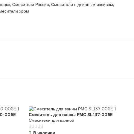
нецке
,
Смесители Россия
,
Смесители с длинным изливом
,
месители хром
20-006E
Смеситель для ванны РМС SL137-006E
Сме
Смесители для ванной
Сме
В наличии
О