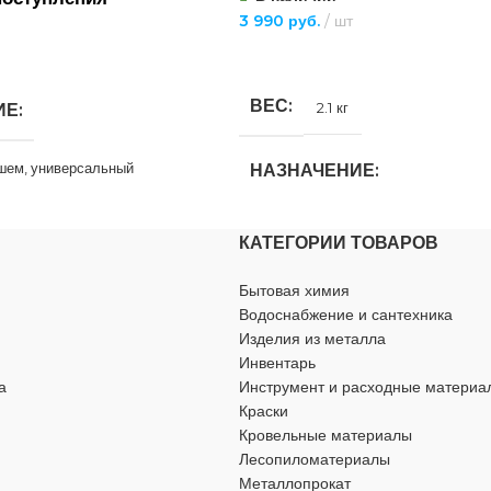
3 990
руб.
шт
В КОРЗИНУ
ВЕС
2.1 кг
ИЕ
ушем
,
универсальный
НАЗНАЧЕНИЕ
А
для ванны
,
для ванны с душем
смеситель
КАТЕГОРИИ ТОВАРОВ
ТИП ТОВАРА
Бытовая химия
смеситель
ИТЕЛЯ
однорычажный
Водоснабжение и сантехника
Изделия из металла
ГАРАНТИЯ
OOU
Инвентарь
а
Инструмент и расходные материа
Краски
Гарантия производителя 5 лет
да
Кровельные материалы
Лесопиломатериалы
ТИП СМЕСИТЕЛЯ
одноры
Металлопрокат
латунь